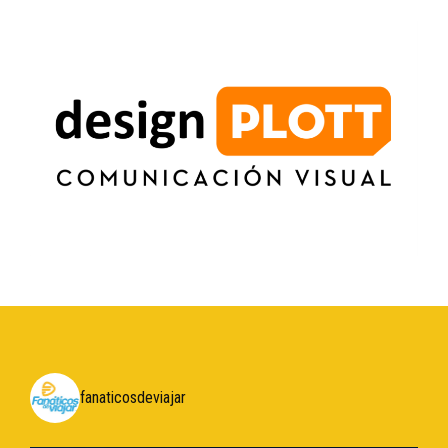
fanaticosdeviajar