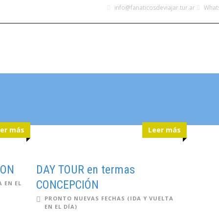
info@fanaticosdeviajar.tur.ar
Whats
INICIO
DESTINOS
LEGALES
CONOCÉ MÁS
er más
Leer más
LON
DAY TOUR en termas
CONCEPCIÓN
A EN EL
PRONTO NUEVAS FECHAS (IDA Y VUELTA
EN EL DÍA)