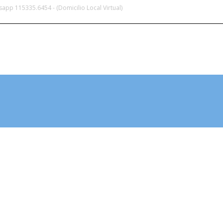
app 115335.6454 - (Domicilio Local Virtual)
LOCAL VIRTUAL
HABILITACIÓN