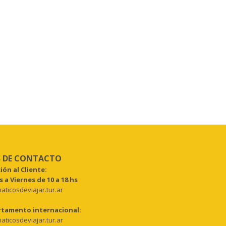
 DE CONTACTO
ión al Cliente:
 a Viernes de 10 a 18 hs
aticosdeviajar.tur.ar
tamento internacional:
aticosdeviajar.tur.ar