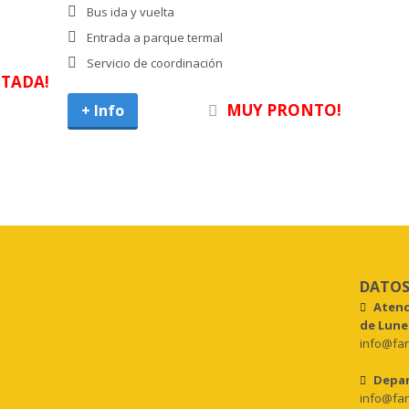
Bus ida y vuelta
Entrada a parque termal
Servicio de coordinación
TADA!
MUY PRONTO!
DATOS
Atenc
de Lunes
info@fan
Depar
info@fan