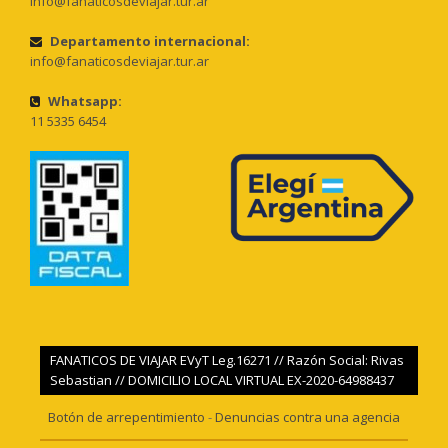
info@fanaticosdeviajar.tur.ar
Departamento internacional:
info@fanaticosdeviajar.tur.ar
Whatsapp:
11 5335 6454
FANATICOS DE VIAJAR EVyT Leg.16271 // Razón Social: Rivas
Sebastian // DOMICILIO LOCAL VIRTUAL EX-2020-64988437
Botón de arrepentimiento
-
Denuncias contra una agencia