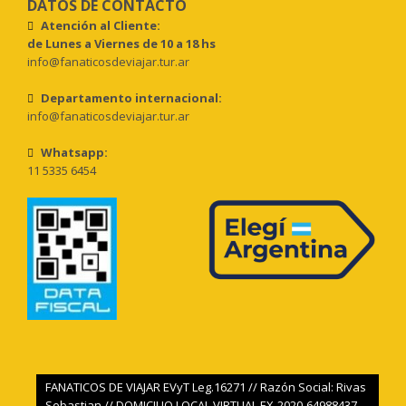
DATOS DE CONTACTO
Atención al Cliente:
de Lunes a Viernes de 10 a 18 hs
info@fanaticosdeviajar.tur.ar
Departamento internacional:
info@fanaticosdeviajar.tur.ar
Whatsapp:
11 5335 6454
FANATICOS DE VIAJAR EVyT Leg.16271 // Razón Social: Rivas
Sebastian // DOMICILIO LOCAL VIRTUAL EX-2020-64988437