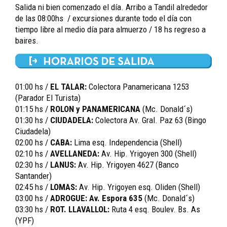
Salida ni bien comenzado el día. Arribo a Tandil alrededor
de las 08:00hs / excursiones durante todo el día con
tiempo libre al medio día para almuerzo / 18 hs regreso a
baires.
01:00 hs /
EL TALAR:
Colectora Panamericana 1253
(Parador El Turista)
01:15 hs /
ROLON y PANAMERICANA
(Mc. Donald´s)
01:30 hs /
CIUDADELA:
Colectora Av. Gral. Paz 63 (Bingo
Ciudadela)
02:00 hs /
CABA:
Lima esq. Independencia (Shell)
02:10 hs /
AVELLANEDA:
Av. Hip. Yrigoyen 300 (Shell)
02:30 hs /
LANUS:
Av. Hip. Yrigoyen 4627 (Banco
Santander)
02:45 hs /
LOMAS:
Av. Hip. Yrigoyen esq. Oliden (Shell)
03:00 hs /
ADROGUE: Av. Espora 635
(Mc. Donald´s)
03:30 hs /
ROT. LLAVALLOL:
Ruta 4 esq. Boulev. Bs. As
(YPF)