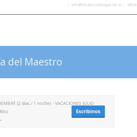
info@fanaticosdeviajar.tur.ar
Whats
INICIO
DESTINOS
LEGALES
CONOCÉ MÁS
ía del Maestro
IEMBRE (2 días / 1 noche) - VACACIONES JULIO
Ríos
-