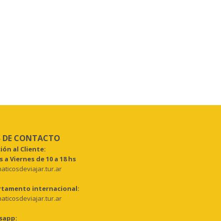
 DE CONTACTO
ión al Cliente:
 a Viernes de 10 a 18 hs
aticosdeviajar.tur.ar
tamento internacional:
aticosdeviajar.tur.ar
sapp: