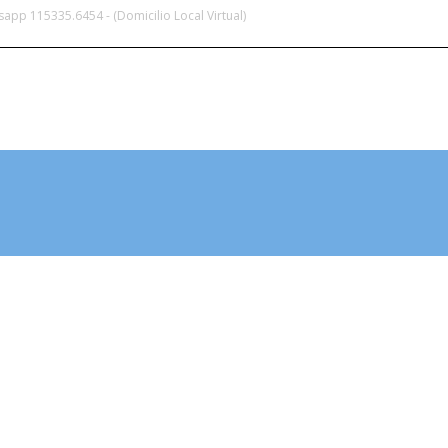
app 115335.6454 - (Domicilio Local Virtual)
LOCAL VIRTUAL
HABILITACIÓN