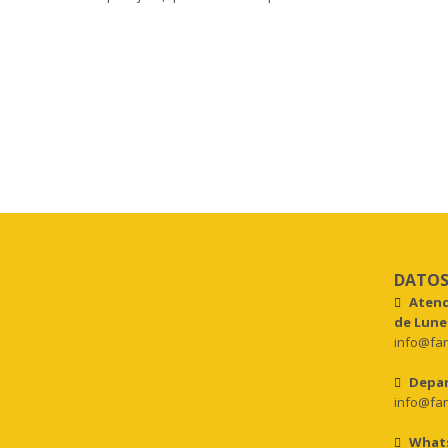
DATOS
Atenc
de Lunes
info@fan
Depar
info@fan
What