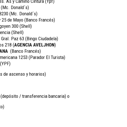
Bs. As y Camino Cintura (Ypf)
 (Mc. Donald´s)
 8230 (Mc. Donald´s)
y 25 de Mayo (Banco Francés)
goyen 300 (Shell)
ncia (Shell)
 Gral. Paz 63 (Bingo Ciudadela)
os 218 (
AGENCIA AVELJHON
)
CANA
(Banco Francés)
ericana 1253 (Parador El Turista)
 (YPF)
 de ascenso y horarios)
-
(depósito / transferencia bancaria) o
to)