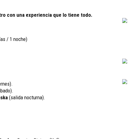
tro con una experiencia que lo tiene todo.
ías / 1 noche)
rnes).
bado).
aska
(salida nocturna).