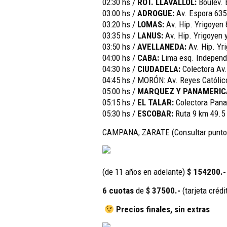
02:30 hs /
ROT. LLAVALLOL:
Boulev. 
03:00 hs /
ADROGUE:
Av. Espora 635
03:20 hs /
LOMAS:
Av. Hip. Yrigoyen
03:35 hs /
LANUS:
Av. Hip. Yrigoyen 
03:50 hs /
AVELLANEDA:
Av. Hip. Yri
04:00 hs /
C
ABA:
Lima esq. Independe
04:30 hs /
CIUDADELA:
Colectora Av.
04:45 hs / MORÓN: Av. Reyes Católic
05:00 hs /
MARQUEZ Y PANAMERI
05:15 hs /
EL TALAR:
Colectora Panam
05:30 hs /
ESCOBAR:
Ruta 9 km 49.5
CAMPANA, ZARATE (Consultar puntos
(de 11 años en adelante)
$ 154200.
6 cuotas
de
$ 37500.-
(tarjeta crédi
Precios finales, sin extras