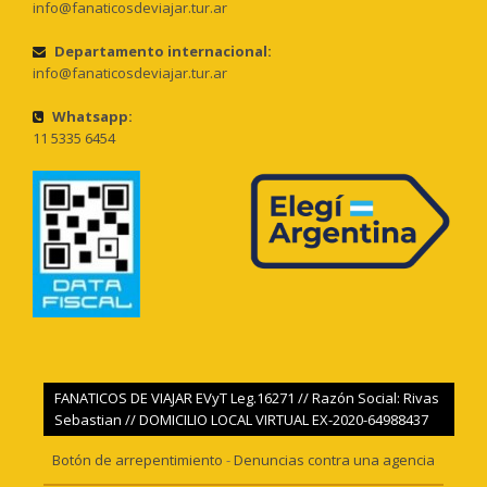
info@fanaticosdeviajar.tur.ar
Departamento internacional:
info@fanaticosdeviajar.tur.ar
Whatsapp:
11 5335 6454
FANATICOS DE VIAJAR EVyT Leg.16271 // Razón Social: Rivas
Sebastian // DOMICILIO LOCAL VIRTUAL EX-2020-64988437
Botón de arrepentimiento
-
Denuncias contra una agencia