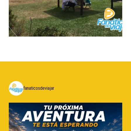
fanaticosdeviajar