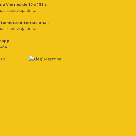
 a Viernes de 10 a 18 hs
aticosdeviajar.tur.ar
tamento internacional:
aticosdeviajar.tur.ar
sapp:
6454