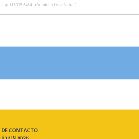
app 115335.6454 - (Domicilio Local Virtual)
LOCAL VIRTUAL
HABILITACIÓN
 DE CONTACTO
ión al Cliente: