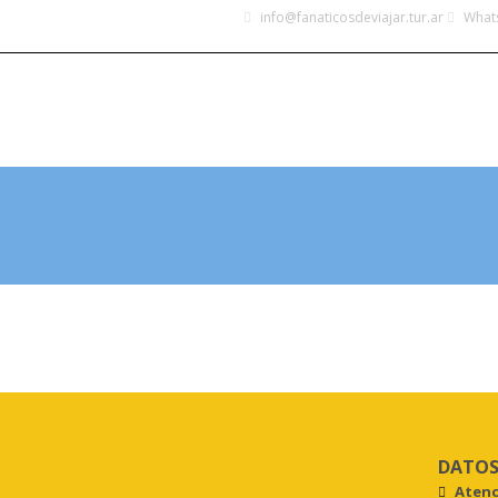
info@fanaticosdeviajar.tur.ar
Whats
INICIO
DESTINOS
LEGALES
CONOCÉ MÁS
DATOS
Atenc