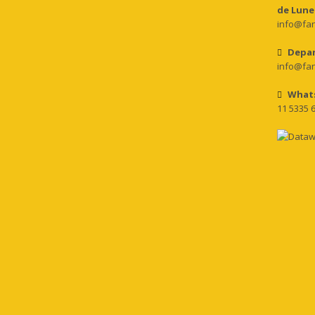
de Lunes
info@fan
Depar
info@fan
What
11 5335 